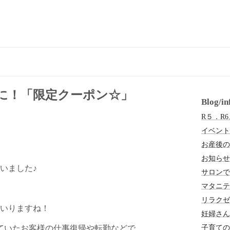
に！「限定クーポン☆」
Blog/
R５．R
イベント
お産後の
お知らせ
いました♪
サロンで
マタニテ
リラクゼ
いりますね！
妊婦さん
子育ての
ていたお客様の仕事復帰や転勤などで