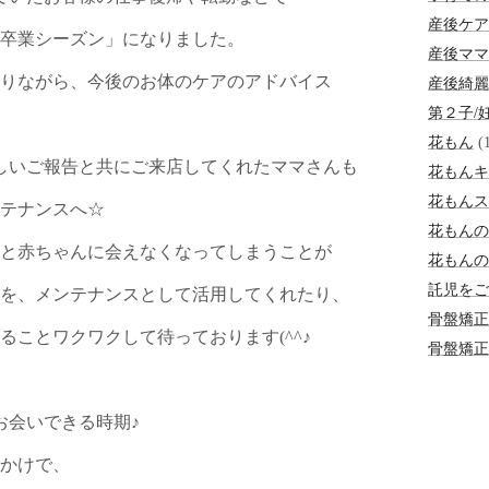
産後ケア
卒業シーズン」になりました。
産後ママ
りながら、今後のお体のケアのアドバイス
産後綺麗
第２子/
花もん
(1
しいご報告と共にご来店してくれたママさんも
花もんキ
花もんス
テナンスへ☆
花もんの
と赤ちゃんに会えなくなってしまうことが
花もんの
託児をご
を、メンテナンスとして活用してくれたり、
骨盤矯正
ことワクワクして待っております(^^♪
骨盤矯正Be
お会いできる時期♪
かけで、