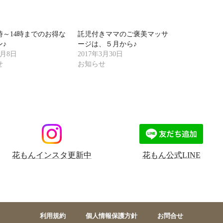
時～14時までのお得な
託児付きママのご褒美マッサ
ン♪
ージは、５月から♪
4月8日
2017年3月30日
せ
お知らせ
花もんインスタ更新中
花もん公式LINE
利用規約
個人情報保護方針
お問合せ