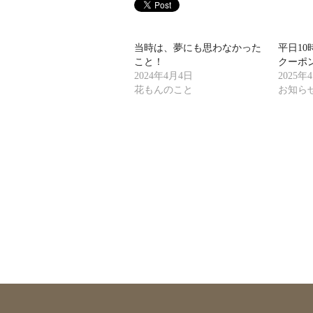
当時は、夢にも思わなかった
平日10
こと！
クーポ
2024年4月4日
2025年
花もんのこと
お知ら