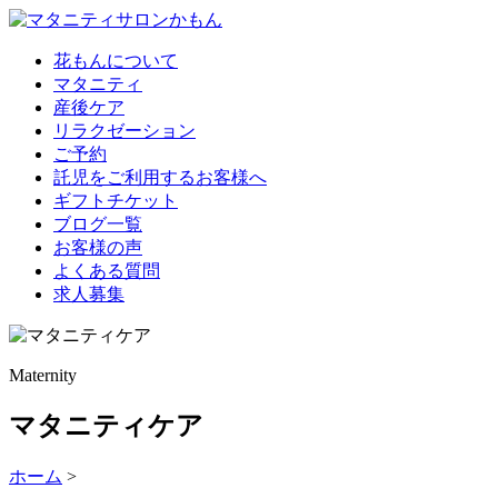
花もんについて
マタニティ
産後ケア
リラクゼーション
ご予約
託児をご利用するお客様へ
ギフトチケット
ブログ一覧
お客様の声
よくある質問
求人募集
Maternity
マタニティケア
ホーム
>