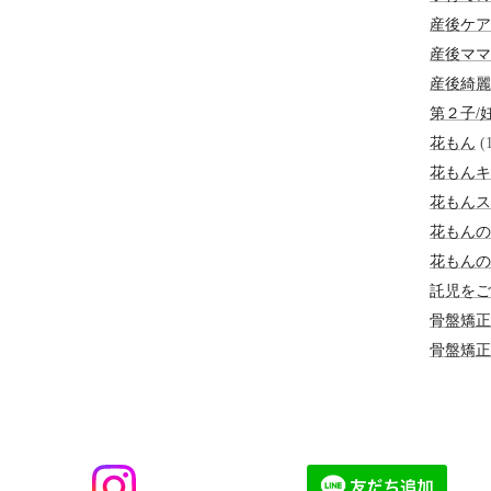
産後ケア
産後ママ
産後綺麗
第２子/
花もん
(1
花もんキ
花もんス
花もんの
花もんの
託児をご
骨盤矯正
骨盤矯正Be