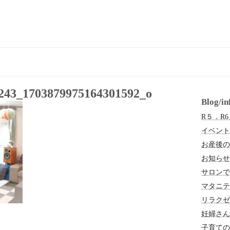
243_1703879975164301592_o
Blog/
R５．R
イベント
お産後の
お知らせ
サロンで
マタニテ
リラクゼ
妊婦さん
子育ての