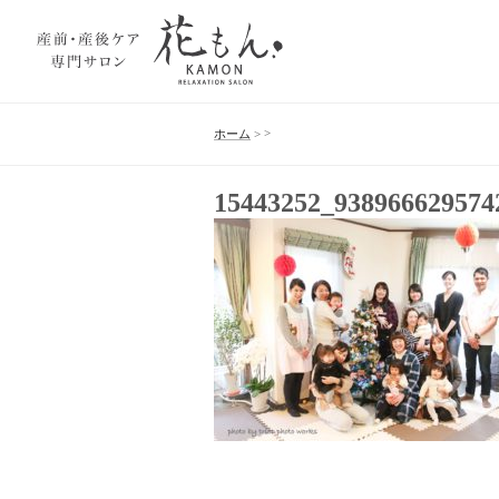
>
ホーム
>
15443252_938966629574