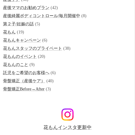
産後ママのお勧めプラン
(42)
産後綺麗ボディコントロール/毎月開催中
(8)
第２子/妊娠の話
(5)
花もん
(19)
花もんキャンペーン
(6)
花もんスタッフのプライベート
(38)
花もんのイベント
(20)
花もんのこと
(9)
託児をご希望のお客様へ
(6)
骨盤矯正（産後ケア）
(40)
骨盤矯正Before→After
(3)
花もんインスタ更新中