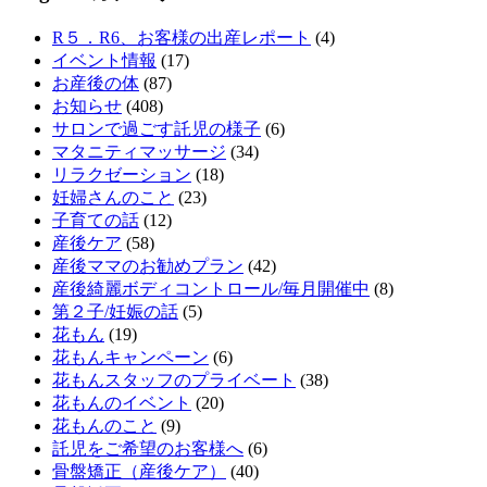
R５．R6、お客様の出産レポート
(4)
イベント情報
(17)
お産後の体
(87)
お知らせ
(408)
サロンで過ごす託児の様子
(6)
マタニティマッサージ
(34)
リラクゼーション
(18)
妊婦さんのこと
(23)
子育ての話
(12)
産後ケア
(58)
産後ママのお勧めプラン
(42)
産後綺麗ボディコントロール/毎月開催中
(8)
第２子/妊娠の話
(5)
花もん
(19)
花もんキャンペーン
(6)
花もんスタッフのプライベート
(38)
花もんのイベント
(20)
花もんのこと
(9)
託児をご希望のお客様へ
(6)
骨盤矯正（産後ケア）
(40)