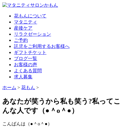
花もんについて
マタニティ
産後ケア
リラクゼーション
ご予約
託児をご利用するお客様へ
ギフトチケット
ブログ一覧
お客様の声
よくある質問
求人募集
ホーム
>
花もん
>
あなたが笑うから私も笑う?私ってこ
んな人です（●＾o＾●）
こんばんは（●＾o＾●）