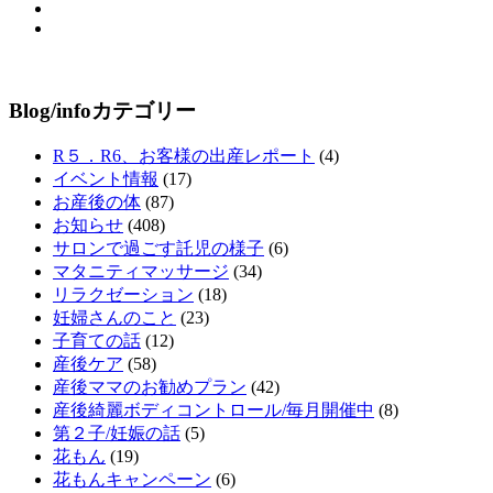
Blog/infoカテゴリー
R５．R6、お客様の出産レポート
(4)
イベント情報
(17)
お産後の体
(87)
お知らせ
(408)
サロンで過ごす託児の様子
(6)
マタニティマッサージ
(34)
リラクゼーション
(18)
妊婦さんのこと
(23)
子育ての話
(12)
産後ケア
(58)
産後ママのお勧めプラン
(42)
産後綺麗ボディコントロール/毎月開催中
(8)
第２子/妊娠の話
(5)
花もん
(19)
花もんキャンペーン
(6)