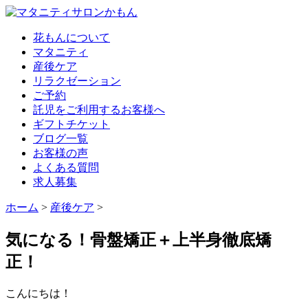
花もんについて
マタニティ
産後ケア
リラクゼーション
ご予約
託児をご利用するお客様へ
ギフトチケット
ブログ一覧
お客様の声
よくある質問
求人募集
ホーム
>
産後ケア
>
気になる！骨盤矯正＋上半身徹底矯
正！
こんにちは！