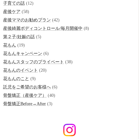
子育ての話
(12)
産後ケア
(58)
産後ママのお勧めプラン
(42)
産後綺麗ボディコントロール/毎月開催中
(8)
第２子/妊娠の話
(5)
花もん
(19)
花もんキャンペーン
(6)
花もんスタッフのプライベート
(38)
花もんのイベント
(20)
花もんのこと
(9)
託児をご希望のお客様へ
(6)
骨盤矯正（産後ケア）
(40)
骨盤矯正Before→After
(3)