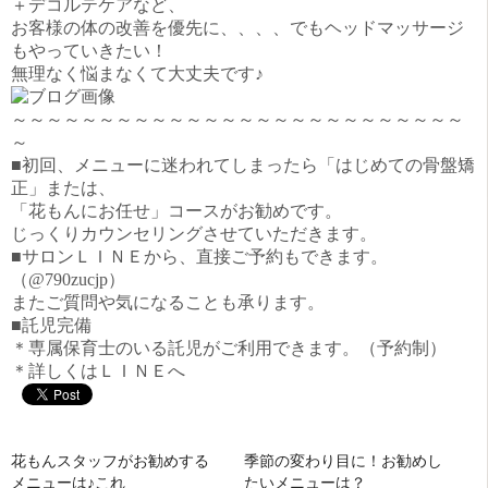
＋デコルテケアなど、
お客様の体の改善を優先に、、、、でもヘッドマッサージ
もやっていきたい！
無理なく悩まなくて大丈夫です♪
～～～～～～～～～～～～～～～～～～～～～～～～～～
～
■初回、メニューに迷われてしまったら「はじめての骨盤矯
正」または、
「花もんにお任せ」コースがお勧めです。
じっくりカウンセリングさせていただきます。
■サロンＬＩＮＥから、直接ご予約もできます。
（@790zucjp）
またご質問や気になることも承ります。
■託児完備
＊専属保育士のいる託児がご利用できます。（予約制）
＊詳しくはＬＩＮＥへ
花もんスタッフがお勧めする
季節の変わり目に！お勧めし
メニューは♪これ
たいメニューは？