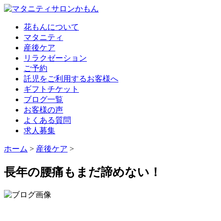
花もんについて
マタニティ
産後ケア
リラクゼーション
ご予約
託児をご利用するお客様へ
ギフトチケット
ブログ一覧
お客様の声
よくある質問
求人募集
ホーム
>
産後ケア
>
長年の腰痛もまだ諦めない！