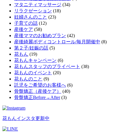
マタニティマッサージ
(34)
リラクゼーション
(18)
妊婦さんのこと
(23)
子育ての話
(12)
産後ケア
(58)
産後ママのお勧めプラン
(42)
産後綺麗ボディコントロール/毎月開催中
(8)
第２子/妊娠の話
(5)
花もん
(19)
花もんキャンペーン
(6)
花もんスタッフのプライベート
(38)
花もんのイベント
(20)
花もんのこと
(9)
託児をご希望のお客様へ
(6)
骨盤矯正（産後ケア）
(40)
骨盤矯正Before→After
(3)
花もんインスタ更新中