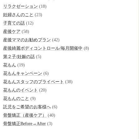
リラクゼーション
(18)
妊婦さんのこと
(23)
子育ての話
(12)
産後ケア
(58)
産後ママのお勧めプラン
(42)
産後綺麗ボディコントロール/毎月開催中
(8)
第２子/妊娠の話
(5)
花もん
(19)
花もんキャンペーン
(6)
花もんスタッフのプライベート
(38)
花もんのイベント
(20)
花もんのこと
(9)
託児をご希望のお客様へ
(6)
骨盤矯正（産後ケア）
(40)
骨盤矯正Before→After
(3)