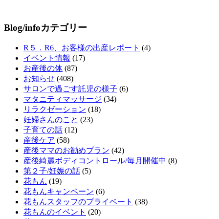
Blog/infoカテゴリー
R５．R6、お客様の出産レポート
(4)
イベント情報
(17)
お産後の体
(87)
お知らせ
(408)
サロンで過ごす託児の様子
(6)
マタニティマッサージ
(34)
リラクゼーション
(18)
妊婦さんのこと
(23)
子育ての話
(12)
産後ケア
(58)
産後ママのお勧めプラン
(42)
産後綺麗ボディコントロール/毎月開催中
(8)
第２子/妊娠の話
(5)
花もん
(19)
花もんキャンペーン
(6)
花もんスタッフのプライベート
(38)
花もんのイベント
(20)