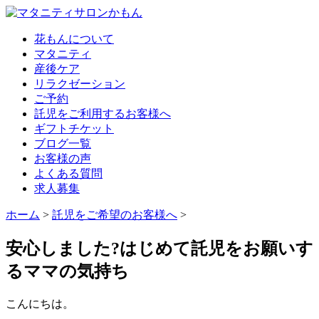
花もんについて
マタニティ
産後ケア
リラクゼーション
ご予約
託児をご利用するお客様へ
ギフトチケット
ブログ一覧
お客様の声
よくある質問
求人募集
ホーム
>
託児をご希望のお客様へ
>
安心しました?はじめて託児をお願いす
るママの気持ち
こんにちは。