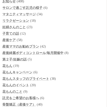
お知らせ
(408)
サロンで過ごす託児の様子
(6)
マタニティマッサージ
(34)
リラクゼーション
(18)
妊婦さんのこと
(23)
子育ての話
(12)
産後ケア
(58)
産後ママのお勧めプラン
(42)
産後綺麗ボディコントロール/毎月開催中
(8)
第２子/妊娠の話
(5)
花もん
(19)
花もんキャンペーン
(6)
花もんスタッフのプライベート
(38)
花もんのイベント
(20)
花もんのこと
(9)
託児をご希望のお客様へ
(6)
骨盤矯正（産後ケア）
(40)