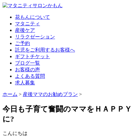
花もんについて
マタニティ
産後ケア
リラクゼーション
ご予約
託児をご利用するお客様へ
ギフトチケット
ブログ一覧
お客様の声
よくある質問
求人募集
ホーム
>
産後ママのお勧めプラン
>
今日も子育て奮闘のママをＨＡＰＰＹ
に?
こんにちは