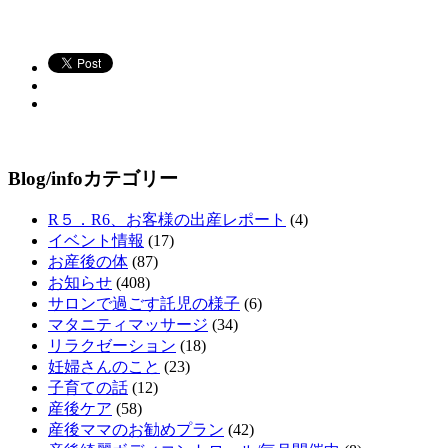
Blog/infoカテゴリー
R５．R6、お客様の出産レポート
(4)
イベント情報
(17)
お産後の体
(87)
お知らせ
(408)
サロンで過ごす託児の様子
(6)
マタニティマッサージ
(34)
リラクゼーション
(18)
妊婦さんのこと
(23)
子育ての話
(12)
産後ケア
(58)
産後ママのお勧めプラン
(42)