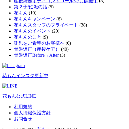
産後綺麗ボディコントロール/毎月開催中
(8)
第２子/妊娠の話
(5)
花もん
(19)
花もんキャンペーン
(6)
花もんスタッフのプライベート
(38)
花もんのイベント
(20)
花もんのこと
(9)
託児をご希望のお客様へ
(6)
骨盤矯正（産後ケア）
(40)
骨盤矯正Before→After
(3)
花もんインスタ更新中
花もん公式LINE
利用規約
個人情報保護方針
お問合せ