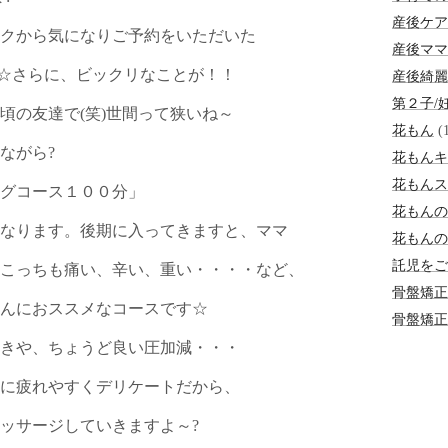
産後ケア
クから気になりご予約をいただいた
産後ママ
～☆さらに、ビックリなことが！！
産後綺麗
第２子/
頃の友達で(笑)世間って狭いね～
花もん
(1
ながら?
花もんキ
花もんス
グコース１００分」
花もんの
なります。後期に入ってきますと、ママ
花もんの
託児をご
こっちも痛い、辛い、重い・・・・など、
骨盤矯正
んにおススメなコースです☆
骨盤矯正Be
きや、ちょうど良い圧加減・・・
に疲れやすくデリケートだから、
ッサージしていきますよ～?