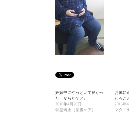
妊娠中にやっといて良かっ
お体に
た、からだケア?
わること
2016年4月20日
2016年
骨盤矯正（産後ケア）
マタニ