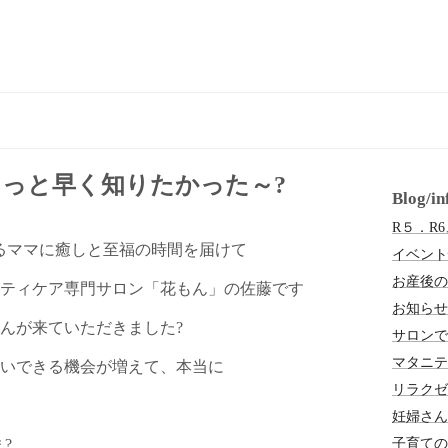
もっと早く知りたかった～?
Blog/
R５．R
るママに癒しと至福の時間を届けて
イベント
お産後の
ティケア専門サロン「花もん」の佐藤です
お知らせ
んが来ていただきました?
サロンで
マタニテ
いできる機会が増えて、本当に
リラクゼ
妊婦さん
子育ての
?