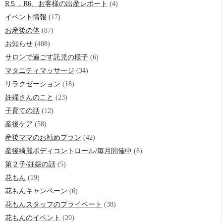
R５．R6、お客様の出産レポート
(4)
イベント情報
(17)
お産後の体
(87)
お知らせ
(408)
サロンで過ごす託児の様子
(6)
マタニティマッサージ
(34)
リラクゼーション
(18)
妊婦さんのこと
(23)
子育ての話
(12)
産後ケア
(58)
産後ママのお勧めプラン
(42)
産後綺麗ボディコントロール/毎月開催中
(8)
第２子/妊娠の話
(5)
花もん
(19)
花もんキャンペーン
(6)
花もんスタッフのプライベート
(38)
花もんのイベント
(20)