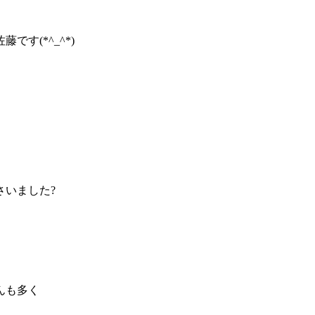
す(*^_^*)
さいました?
、
んも多く