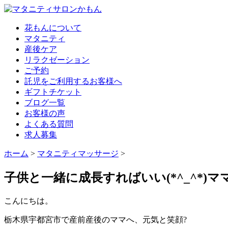
花もんについて
マタニティ
産後ケア
リラクゼーション
ご予約
託児をご利用するお客様へ
ギフトチケット
ブログ一覧
お客様の声
よくある質問
求人募集
ホーム
>
マタニティマッサージ
>
子供と一緒に成長すればいい(*^_^*)
こんにちは。
栃木県宇都宮市で産前産後のママへ、元気と笑顔?