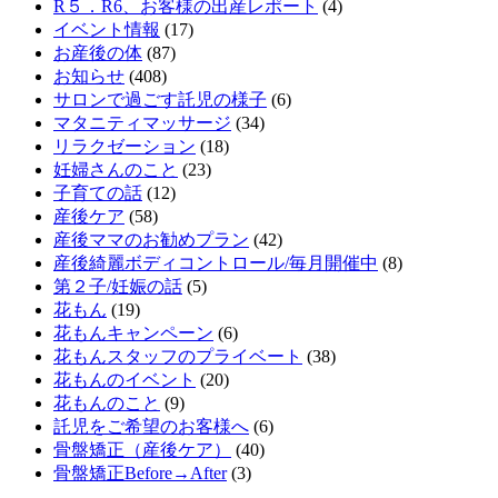
R５．R6、お客様の出産レポート
(4)
イベント情報
(17)
お産後の体
(87)
お知らせ
(408)
サロンで過ごす託児の様子
(6)
マタニティマッサージ
(34)
リラクゼーション
(18)
妊婦さんのこと
(23)
子育ての話
(12)
産後ケア
(58)
産後ママのお勧めプラン
(42)
産後綺麗ボディコントロール/毎月開催中
(8)
第２子/妊娠の話
(5)
花もん
(19)
花もんキャンペーン
(6)
花もんスタッフのプライベート
(38)
花もんのイベント
(20)
花もんのこと
(9)
託児をご希望のお客様へ
(6)
骨盤矯正（産後ケア）
(40)
骨盤矯正Before→After
(3)