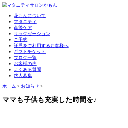
花もんについて
マタニティ
産後ケア
リラクゼーション
ご予約
託児をご利用するお客様へ
ギフトチケット
ブログ一覧
お客様の声
よくある質問
求人募集
ホーム
>
お知らせ
>
ママも子供も充実した時間を♪