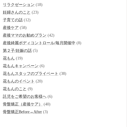
リラクゼーション
(18)
妊婦さんのこと
(23)
子育ての話
(12)
産後ケア
(58)
産後ママのお勧めプラン
(42)
産後綺麗ボディコントロール/毎月開催中
(8)
第２子/妊娠の話
(5)
花もん
(19)
花もんキャンペーン
(6)
花もんスタッフのプライベート
(38)
花もんのイベント
(20)
花もんのこと
(9)
託児をご希望のお客様へ
(6)
骨盤矯正（産後ケア）
(40)
骨盤矯正Before→After
(3)