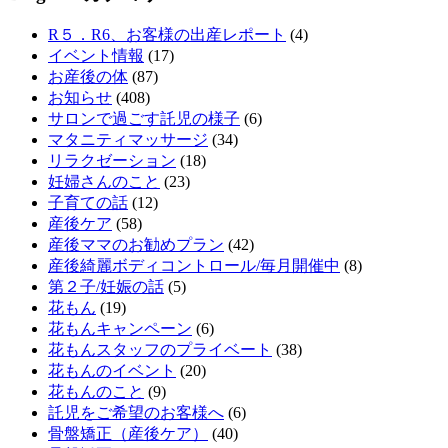
R５．R6、お客様の出産レポート
(4)
イベント情報
(17)
お産後の体
(87)
お知らせ
(408)
サロンで過ごす託児の様子
(6)
マタニティマッサージ
(34)
リラクゼーション
(18)
妊婦さんのこと
(23)
子育ての話
(12)
産後ケア
(58)
産後ママのお勧めプラン
(42)
産後綺麗ボディコントロール/毎月開催中
(8)
第２子/妊娠の話
(5)
花もん
(19)
花もんキャンペーン
(6)
花もんスタッフのプライベート
(38)
花もんのイベント
(20)
花もんのこと
(9)
託児をご希望のお客様へ
(6)
骨盤矯正（産後ケア）
(40)