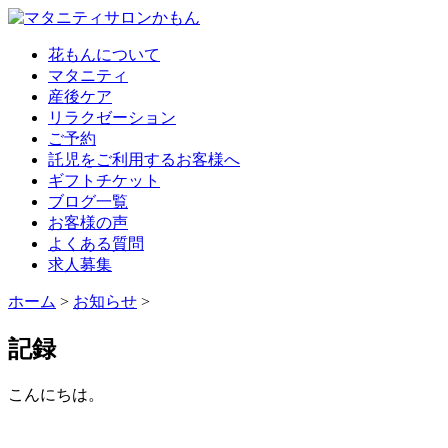
花もんについて
マタニティ
産後ケア
リラクゼーション
ご予約
託児をご利用するお客様へ
ギフトチケット
ブログ一覧
お客様の声
よくある質問
求人募集
ホーム
>
お知らせ
>
記録
こんにちは。