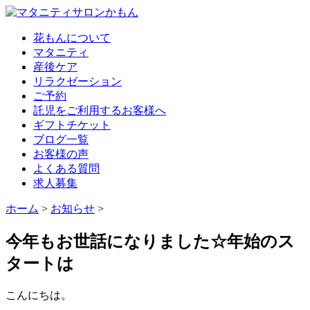
花もんについて
マタニティ
産後ケア
リラクゼーション
ご予約
託児をご利用するお客様へ
ギフトチケット
ブログ一覧
お客様の声
よくある質問
求人募集
ホーム
>
お知らせ
>
今年もお世話になりました☆年始のス
タートは
こんにちは。