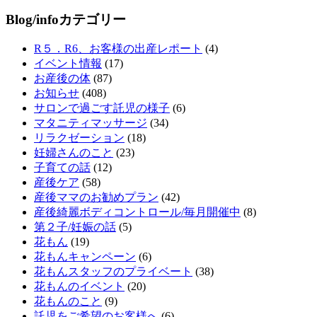
Blog/infoカテゴリー
R５．R6、お客様の出産レポート
(4)
イベント情報
(17)
お産後の体
(87)
お知らせ
(408)
サロンで過ごす託児の様子
(6)
マタニティマッサージ
(34)
リラクゼーション
(18)
妊婦さんのこと
(23)
子育ての話
(12)
産後ケア
(58)
産後ママのお勧めプラン
(42)
産後綺麗ボディコントロール/毎月開催中
(8)
第２子/妊娠の話
(5)
花もん
(19)
花もんキャンペーン
(6)
花もんスタッフのプライベート
(38)
花もんのイベント
(20)
花もんのこと
(9)
託児をご希望のお客様へ
(6)