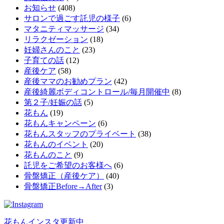
お知らせ
(408)
サロンで過ごす託児の様子
(6)
マタニティマッサージ
(34)
リラクゼーション
(18)
妊婦さんのこと
(23)
子育ての話
(12)
産後ケア
(58)
産後ママのお勧めプラン
(42)
産後綺麗ボディコントロール/毎月開催中
(8)
第２子/妊娠の話
(5)
花もん
(19)
花もんキャンペーン
(6)
花もんスタッフのプライベート
(38)
花もんのイベント
(20)
花もんのこと
(9)
託児をご希望のお客様へ
(6)
骨盤矯正（産後ケア）
(40)
骨盤矯正Before→After
(3)
花もんインスタ更新中