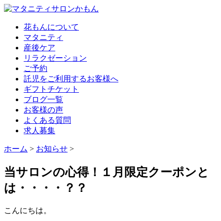
花もんについて
マタニティ
産後ケア
リラクゼーション
ご予約
託児をご利用するお客様へ
ギフトチケット
ブログ一覧
お客様の声
よくある質問
求人募集
ホーム
>
お知らせ
>
当サロンの心得！１月限定クーポンと
は・・・・？？
こんにちは。