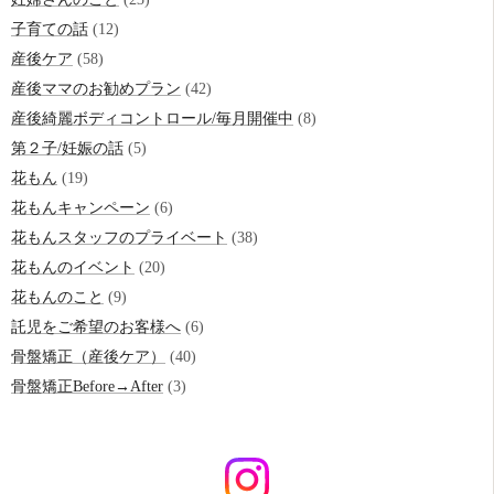
子育ての話
(12)
産後ケア
(58)
産後ママのお勧めプラン
(42)
産後綺麗ボディコントロール/毎月開催中
(8)
第２子/妊娠の話
(5)
花もん
(19)
花もんキャンペーン
(6)
花もんスタッフのプライベート
(38)
花もんのイベント
(20)
花もんのこと
(9)
託児をご希望のお客様へ
(6)
骨盤矯正（産後ケア）
(40)
骨盤矯正Before→After
(3)