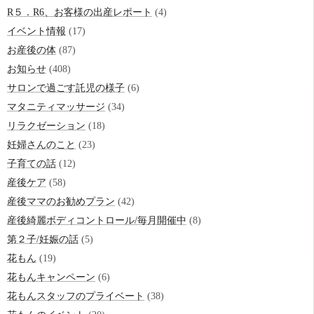
R５．R6、お客様の出産レポート
(4)
イベント情報
(17)
お産後の体
(87)
お知らせ
(408)
サロンで過ごす託児の様子
(6)
マタニティマッサージ
(34)
リラクゼーション
(18)
妊婦さんのこと
(23)
子育ての話
(12)
産後ケア
(58)
産後ママのお勧めプラン
(42)
産後綺麗ボディコントロール/毎月開催中
(8)
第２子/妊娠の話
(5)
花もん
(19)
花もんキャンペーン
(6)
花もんスタッフのプライベート
(38)