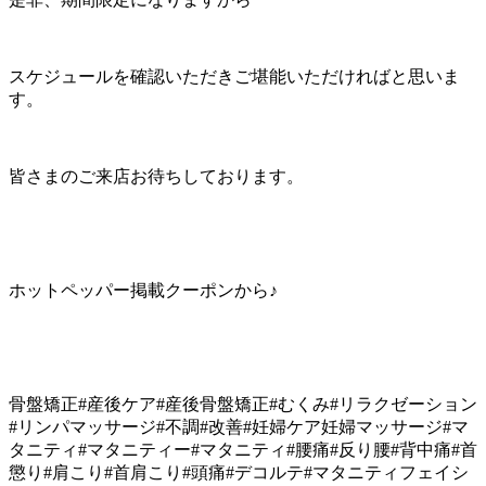
スケジュールを確認いただきご堪能いただければと思いま
す。
皆さまのご来店お待ちしております。
ホットペッパー掲載クーポンから♪
骨盤矯正#産後ケア#産後骨盤矯正#むくみ#リラクゼーション
#リンパマッサージ#不調#改善#妊婦ケア妊婦マッサージ#マ
タニティ#マタニティー#マタニティ#腰痛#反り腰#背中痛#首
懲り#肩こり#首肩こり#頭痛#デコルテ#マタニティフェイシ