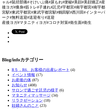
ャル#鼠径部痛#そけいぶ痛#尿もれ#便秘#美顔#美顔矯正#産
後ヨガ#痩身#筋トレ#子連れ#託児#宇都宮#南宇都宮#南宇都
宮駅#東武宇都宮#東武宇都宮駅#鶴田駅#西川田#インターパ
ーク#無料送迎#送迎有り#送迎
産後ヨガ#マタニティヨガ#コロナ対策#衛生面#衛生
Blog/infoカテゴリー
R５．R6、お客様の出産レポート
(4)
イベント情報
(17)
お産後の体
(87)
お知らせ
(408)
サロンで過ごす託児の様子
(6)
マタニティマッサージ
(34)
リラクゼーション
(18)
妊婦さんのこと
(23)