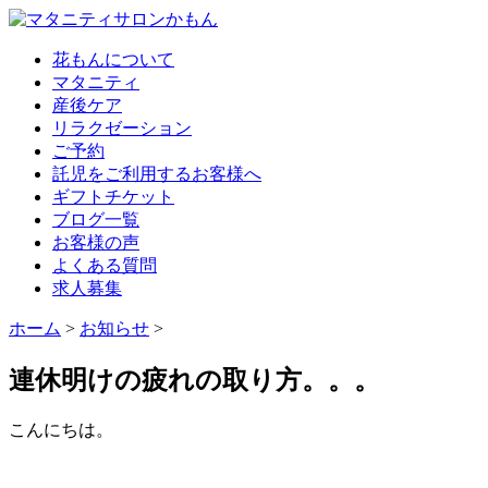
花もんについて
マタニティ
産後ケア
リラクゼーション
ご予約
託児をご利用するお客様へ
ギフトチケット
ブログ一覧
お客様の声
よくある質問
求人募集
ホーム
>
お知らせ
>
連休明けの疲れの取り方。。。
こんにちは。