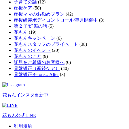
子育ての話
(12)
産後ケア
(58)
産後ママのお勧めプラン
(42)
産後綺麗ボディコントロール/毎月開催中
(8)
第２子/妊娠の話
(5)
花もん
(19)
花もんキャンペーン
(6)
花もんスタッフのプライベート
(38)
花もんのイベント
(20)
花もんのこと
(9)
託児をご希望のお客様へ
(6)
骨盤矯正（産後ケア）
(40)
骨盤矯正Before→After
(3)
花もんインスタ更新中
花もん公式LINE
利用規約