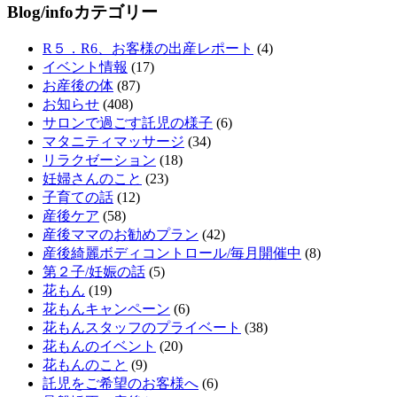
Blog/infoカテゴリー
R５．R6、お客様の出産レポート
(4)
イベント情報
(17)
お産後の体
(87)
お知らせ
(408)
サロンで過ごす託児の様子
(6)
マタニティマッサージ
(34)
リラクゼーション
(18)
妊婦さんのこと
(23)
子育ての話
(12)
産後ケア
(58)
産後ママのお勧めプラン
(42)
産後綺麗ボディコントロール/毎月開催中
(8)
第２子/妊娠の話
(5)
花もん
(19)
花もんキャンペーン
(6)
花もんスタッフのプライベート
(38)
花もんのイベント
(20)
花もんのこと
(9)
託児をご希望のお客様へ
(6)