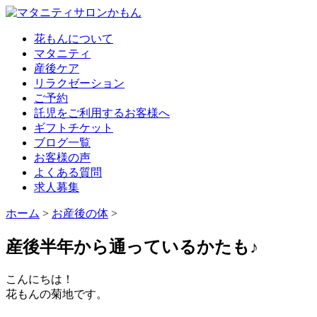
花もんについて
マタニティ
産後ケア
リラクゼーション
ご予約
託児をご利用するお客様へ
ギフトチケット
ブログ一覧
お客様の声
よくある質問
求人募集
ホーム
>
お産後の体
>
産後半年から通っているかたも♪
こんにちは！
花もんの菊地です。