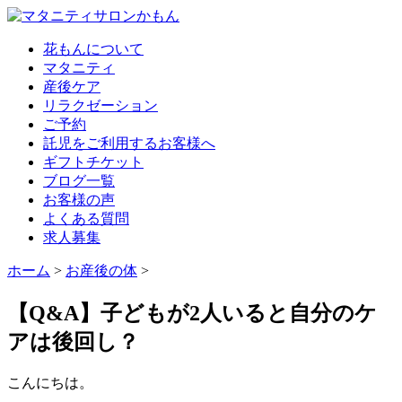
花もんについて
マタニティ
産後ケア
リラクゼーション
ご予約
託児をご利用するお客様へ
ギフトチケット
ブログ一覧
お客様の声
よくある質問
求人募集
ホーム
>
お産後の体
>
【Q&A】子どもが2人いると自分のケ
アは後回し？
こんにちは。