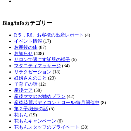
Blog/infoカテゴリー
R５．R6、お客様の出産レポート
(4)
イベント情報
(17)
お産後の体
(87)
お知らせ
(408)
サロンで過ごす託児の様子
(6)
マタニティマッサージ
(34)
リラクゼーション
(18)
妊婦さんのこと
(23)
子育ての話
(12)
産後ケア
(58)
産後ママのお勧めプラン
(42)
産後綺麗ボディコントロール/毎月開催中
(8)
第２子/妊娠の話
(5)
花もん
(19)
花もんキャンペーン
(6)
花もんスタッフのプライベート
(38)