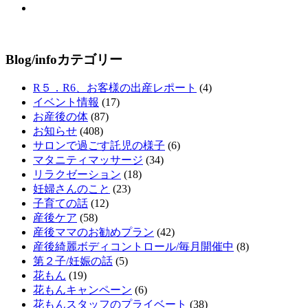
Blog/infoカテゴリー
R５．R6、お客様の出産レポート
(4)
イベント情報
(17)
お産後の体
(87)
お知らせ
(408)
サロンで過ごす託児の様子
(6)
マタニティマッサージ
(34)
リラクゼーション
(18)
妊婦さんのこと
(23)
子育ての話
(12)
産後ケア
(58)
産後ママのお勧めプラン
(42)
産後綺麗ボディコントロール/毎月開催中
(8)
第２子/妊娠の話
(5)
花もん
(19)
花もんキャンペーン
(6)
花もんスタッフのプライベート
(38)