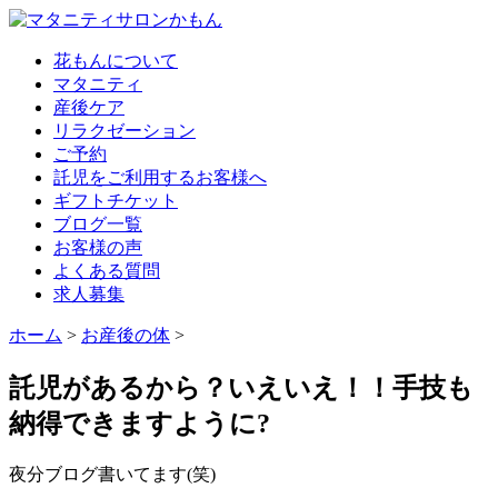
花もんについて
マタニティ
産後ケア
リラクゼーション
ご予約
託児をご利用するお客様へ
ギフトチケット
ブログ一覧
お客様の声
よくある質問
求人募集
ホーム
>
お産後の体
>
託児があるから？いえいえ！！手技も
納得できますように?
夜分ブログ書いてます(笑)