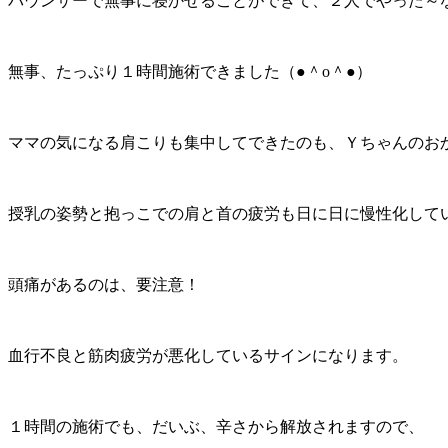
バウンサーで無事に寝かせることができて、２人でやった～な
無事、たっぷり１時間施術できました（●＾o＾●）
ママの気になる肩こりも集中してできたのも、Ｙちゃんのお
授乳の姿勢と抱っこでの肩と首の疲労も日に日に慢性化して
頭痛があるのは、要注意！
血行不良と筋肉疲労が悪化しているサインになります。
１時間の施術でも、だいぶ、辛さから解放されますので、