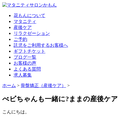
花もんについて
マタニティ
産後ケア
リラクゼーション
ご予約
託児をご利用するお客様へ
ギフトチケット
ブログ一覧
お客様の声
よくある質問
求人募集
ホーム
>
骨盤矯正（産後ケア）
>
べビちゃんも一緒に?ままの産後ケア
こんにちは。