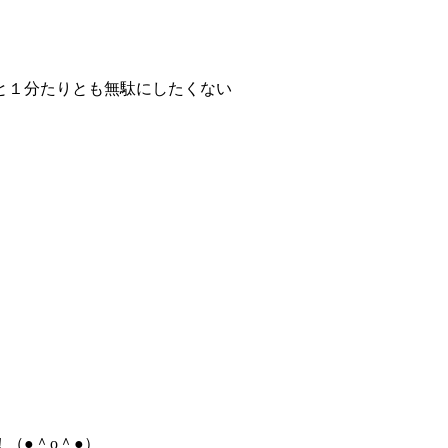
と１分たりとも無駄にしたくない
（●＾o＾●）