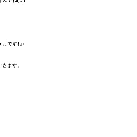
んてね(笑)
かげですね♪
いきます。