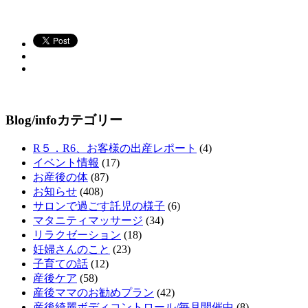
Blog/infoカテゴリー
R５．R6、お客様の出産レポート
(4)
イベント情報
(17)
お産後の体
(87)
お知らせ
(408)
サロンで過ごす託児の様子
(6)
マタニティマッサージ
(34)
リラクゼーション
(18)
妊婦さんのこと
(23)
子育ての話
(12)
産後ケア
(58)
産後ママのお勧めプラン
(42)
産後綺麗ボディコントロール/毎月開催中
(8)