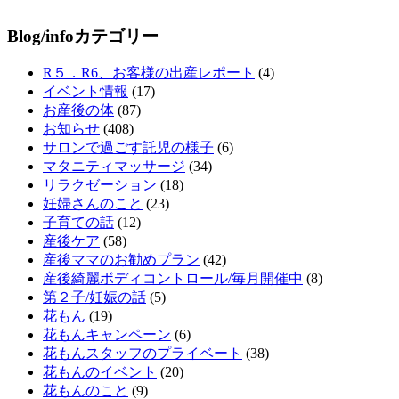
Blog/infoカテゴリー
R５．R6、お客様の出産レポート
(4)
イベント情報
(17)
お産後の体
(87)
お知らせ
(408)
サロンで過ごす託児の様子
(6)
マタニティマッサージ
(34)
リラクゼーション
(18)
妊婦さんのこと
(23)
子育ての話
(12)
産後ケア
(58)
産後ママのお勧めプラン
(42)
産後綺麗ボディコントロール/毎月開催中
(8)
第２子/妊娠の話
(5)
花もん
(19)
花もんキャンペーン
(6)
花もんスタッフのプライベート
(38)
花もんのイベント
(20)
花もんのこと
(9)