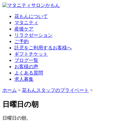
花もんについて
マタニティ
産後ケア
リラクゼーション
ご予約
託児をご利用するお客様へ
ギフトチケット
ブログ一覧
お客様の声
よくある質問
求人募集
ホーム
>
花もんスタッフのプライベート
>
日曜日の朝
日曜日の朝。