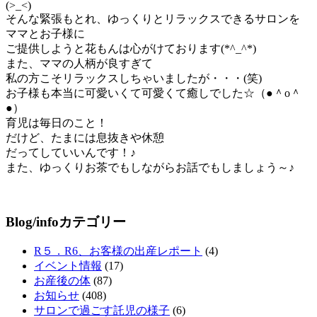
(>_<)
そんな緊張もとれ、ゆっくりとリラックスできるサロンを
ママとお子様に
ご提供しようと花もんは心がけております(*^_^*)
また、ママの人柄が良すぎて
私の方こそリラックスしちゃいましたが・・・(笑)
お子様も本当に可愛いくて可愛くて癒しでした☆（●＾o＾
●）
育児は毎日のこと！
だけど、たまには息抜きや休憩
だってしていいんです！♪
また、ゆっくりお茶でもしながらお話でもしましょう～♪
Blog/infoカテゴリー
R５．R6、お客様の出産レポート
(4)
イベント情報
(17)
お産後の体
(87)
お知らせ
(408)
サロンで過ごす託児の様子
(6)