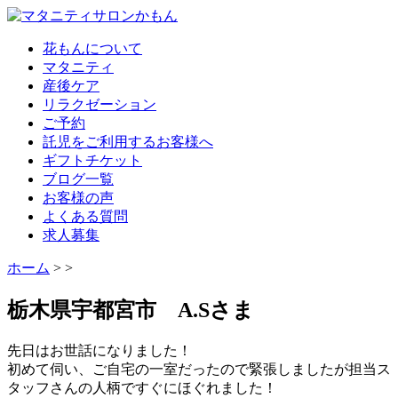
花もんについて
マタニティ
産後ケア
リラクゼーション
ご予約
託児をご利用するお客様へ
ギフトチケット
ブログ一覧
お客様の声
よくある質問
求人募集
ホーム
>
>
栃木県宇都宮市 A.Sさま
先日はお世話になりました！
初めて伺い、ご自宅の一室だったので緊張しましたが担当ス
タッフさんの人柄ですぐにほぐれました！