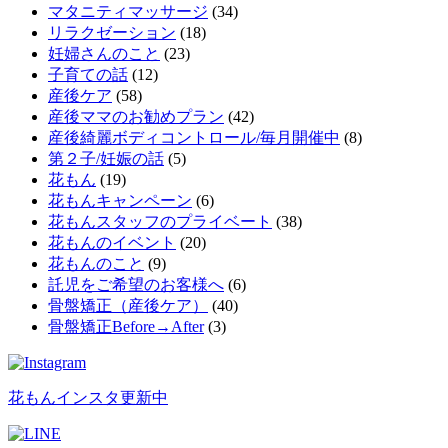
マタニティマッサージ
(34)
リラクゼーション
(18)
妊婦さんのこと
(23)
子育ての話
(12)
産後ケア
(58)
産後ママのお勧めプラン
(42)
産後綺麗ボディコントロール/毎月開催中
(8)
第２子/妊娠の話
(5)
花もん
(19)
花もんキャンペーン
(6)
花もんスタッフのプライベート
(38)
花もんのイベント
(20)
花もんのこと
(9)
託児をご希望のお客様へ
(6)
骨盤矯正（産後ケア）
(40)
骨盤矯正Before→After
(3)
花もんインスタ更新中