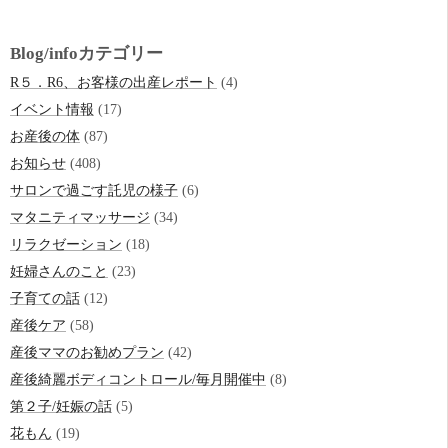
Blog/infoカテゴリー
R５．R6、お客様の出産レポート
(4)
イベント情報
(17)
お産後の体
(87)
お知らせ
(408)
サロンで過ごす託児の様子
(6)
マタニティマッサージ
(34)
リラクゼーション
(18)
妊婦さんのこと
(23)
子育ての話
(12)
産後ケア
(58)
産後ママのお勧めプラン
(42)
産後綺麗ボディコントロール/毎月開催中
(8)
第２子/妊娠の話
(5)
花もん
(19)