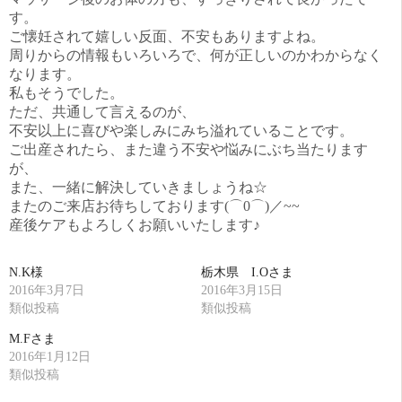
す。
ご懐妊されて嬉しい反面、不安もありますよね。
周りからの情報もいろいろで、何が正しいのかわからなく
なります。
私もそうでした。
ただ、共通して言えるのが、
不安以上に喜びや楽しみにみち溢れていることです。
ご出産されたら、また違う不安や悩みにぶち当たります
が、
また、一緒に解決していきましょうね☆
またのご来店お待ちしております(⌒0⌒)／~~
産後ケアもよろしくお願いいたします♪
N.K様
栃木県 I.Oさま
2016年3月7日
2016年3月15日
類似投稿
類似投稿
M.Fさま
2016年1月12日
類似投稿